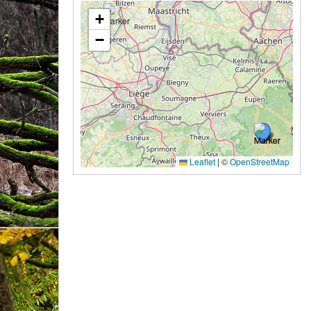
+
−
Leaflet
|
©
OpenStreetMap