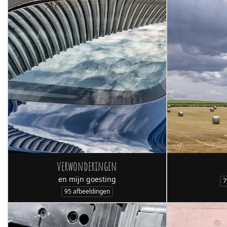
verwonderingen
en mijn goesting
7
95 afbeeldingen