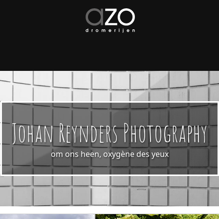
Johan Reynders Photography
om ons heen, oxygène des yeux